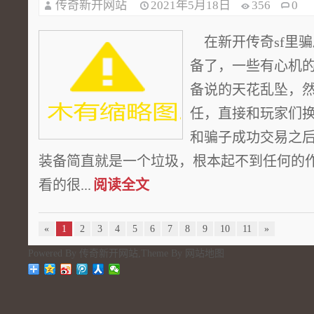
传奇新开网站
2021年5月18日
356
0
在新开传奇sf里
备了，一些有心机
备说的天花乱坠，
任，直接和玩家们
和骗子成功交易之
装备简直就是一个垃圾，根本起不到任何的
看的很...
阅读全文
«
1
2
3
4
5
6
7
8
9
10
11
»
Powered By
传奇新开网站
,Theme By
网站地图